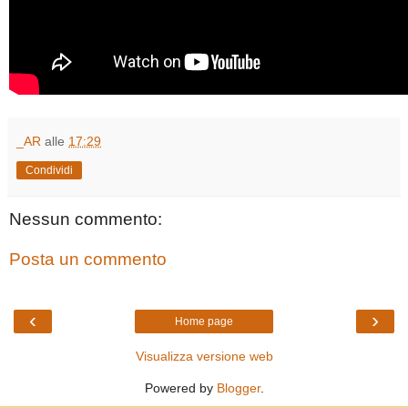
_AR
alle
17:29
Condividi
Nessun commento:
Posta un commento
‹
›
Home page
Visualizza versione web
Powered by
Blogger
.